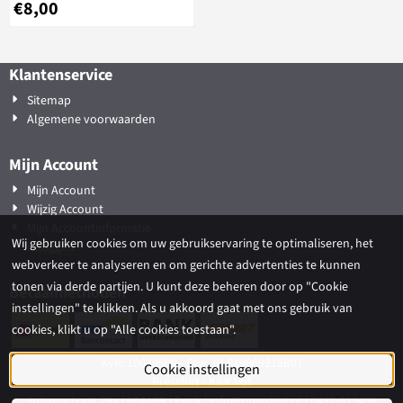
€
8,00
Klantenservice
Sitemap
Algemene voorwaarden
Mijn Account
Mijn Account
Wijzig Account
Mijn Accountinformatie
Wij gebruiken cookies om uw gebruikservaring te optimaliseren, het
Inloggen
webverkeer te analyseren en om gerichte advertenties te kunnen
tonen via derde partijen. U kunt deze beheren door op "Cookie
Betaalmethoden
instellingen" te klikken. Als u akkoord gaat met ons gebruik van
cookies, klikt u op "Alle cookies toestaan".
KvK: 10039609 - Btw: NL819069218B01
Cookie instellingen
Presshirt - K&K Vof
Julianastraat 28a | 6644BR | Ewijk | info@presshirt.nl | 0487-523456