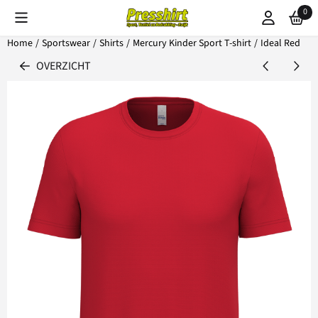
Cookievoorkeuren zijn beschikbaar. Kies instellingen of sta alle coo
0
Home
/
Sportswear
/
Shirts
/
Mercury Kinder Sport T-shirt
/
Ideal Red
OVERZICHT