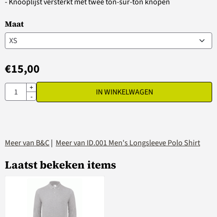
- Knooplijst versterkt met twee ton-sur-ton knopen
Maat
€
15,00
Aantal
+
IN WINKELWAGEN
-
Meer van B&C
|
Meer van ID.001 Men's Longsleeve Polo Shirt
Laatst bekeken items