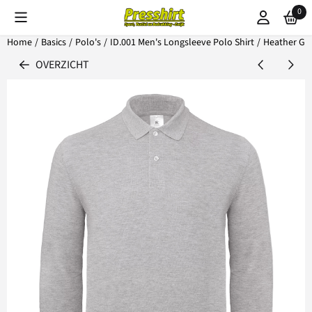
Cookievoorkeuren zijn beschikbaar. Kies instellingen of sta alle coo
0
Home
/
Basics
/
Polo's
/
ID.001 Men's Longsleeve Polo Shirt
/
Heather Gr
OVERZICHT