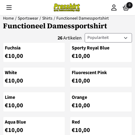
Cookievoorkeuren zijn beschikbaar. Kies instellingen of sta alle coo
0
Home
/
Sportswear
/
Shirts
/
Functioneel Damessportshirt
Functioneel Damessportshirt
Sorteermethode
26
Artikelen
Fuchsia
Sporty Royal Blue
Prijs: 10,00
Prijs: 10,00
€10,00
€10,00
White
Fluorescent Pink
Prijs: 10,00
Prijs: 10,00
€10,00
€10,00
Lime
Orange
Prijs: 10,00
Prijs: 10,00
€10,00
€10,00
Aqua Blue
Red
Prijs: 10,00
Prijs: 10,00
€10,00
€10,00