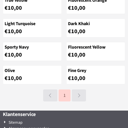
True Yellow
Fluorescent Orange
Prijs: 10,00
Prijs: 10,00
€10,00
€10,00
Light Turquoise
Dark Khaki
Prijs: 10,00
Prijs: 10,00
€10,00
€10,00
Sporty Navy
Fluorescent Yellow
Prijs: 10,00
Prijs: 10,00
€10,00
€10,00
Olive
Fine Grey
Prijs: 10,00
Prijs: 10,00
€10,00
€10,00
1
Klantenservice
Sitemap