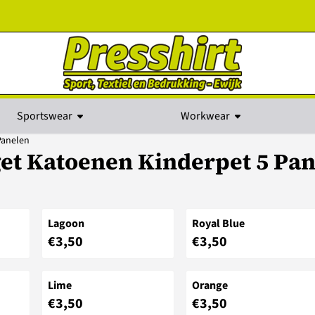
kies toe.
Sportswear
Workwear
Panelen
et Katoenen Kinderpet 5 Pa
Lagoon
Royal Blue
Prijs: 3,50
Prijs: 3,50
€3,50
€3,50
Lime
Orange
Prijs: 3,50
Prijs: 3,50
€3,50
€3,50