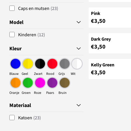
Caps en mutsen
(23)
Pink
Prijs: 3,50
€3,50
Model
Kinderen
(12)
Dark Grey
Prijs: 3,50
€3,50
Kleur
Kelly Green
Prijs: 3,50
€3,50
Blauw
Geel
Zwart
Rood
Grijs
Wit
Oranje
Groen
Roze
Paars
Bruin
Materiaal
Katoen
(23)