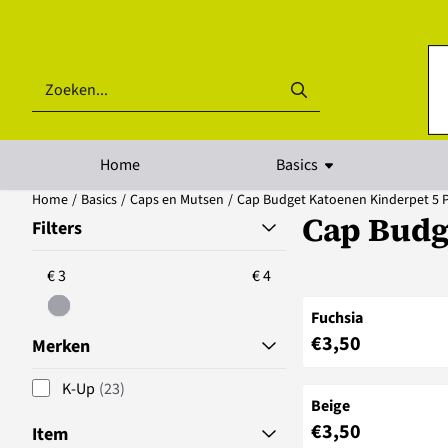
Cookievoorkeuren zijn beschikbaar. Kies instellingen of sta alle coo
Zoeken
Home
Basics
Home
/
Basics
/
Caps en Mutsen
/
Cap Budget Katoenen Kinderpet 5 
Cap Budg
Filters
€ 3
€ 4
Fuchsia
Prijs: 3,50
€3,50
Merken
K-Up
(23)
Beige
Prijs: 3,50
€3,50
Item