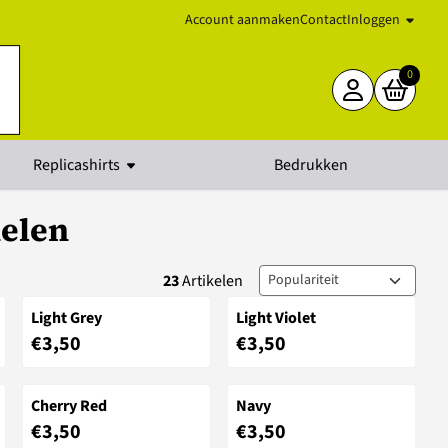
Account aanmaken
Contact
Inloggen
0
Replicashirts
Bedrukken
nelen
Sorteermethode
23
Artikelen
Light Grey
Light Violet
Prijs: 3,50
Prijs: 3,50
€3,50
€3,50
Cherry Red
Navy
Prijs: 3,50
Prijs: 3,50
€3,50
€3,50