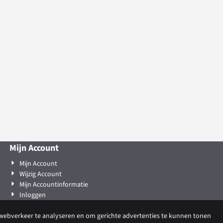
Mijn Account
Mijn Account
Wijzig Account
Mijn Accountinformatie
Inloggen
KvK: 10039609 - Btw: NL819069218B01
 webverkeer te analyseren en om gerichte advertenties te kunnen tonen