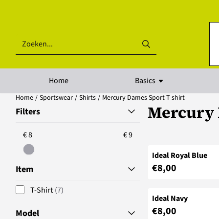
Cookievoorkeuren zijn beschikbaar. Kies instellingen of sta alle coo
Zoeken
Home
Basics
Home
/
Sportswear
/
Shirts
/
Mercury Dames Sport T-shirt
Mercury 
Filters
€ 8
€ 9
Ideal Royal Blue
Prijs: 8,00
€8,00
Item
T-Shirt
(7)
Ideal Navy
Prijs: 8,00
€8,00
Model