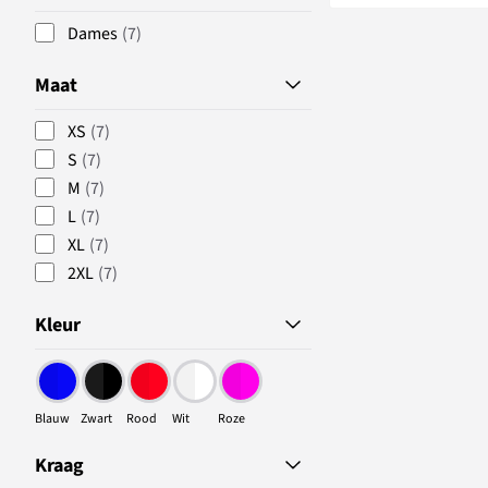
Dames
(7)
Maat
XS
(7)
S
(7)
M
(7)
L
(7)
XL
(7)
2XL
(7)
Kleur
Blauw
Zwart
Rood
Wit
Roze
Kraag