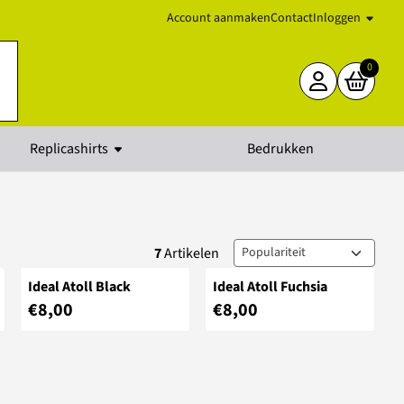
Account aanmaken
Contact
Inloggen
0
Replicashirts
Bedrukken
Sorteermethode
7
Artikelen
Ideal Atoll Black
Ideal Atoll Fuchsia
Prijs: 8,00
Prijs: 8,00
€8,00
€8,00