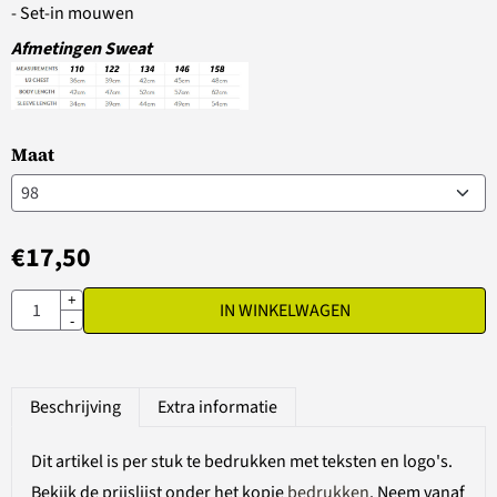
- Set-in mouwen
Afmetingen Sweat
Maat
€
17,50
Aantal
+
IN WINKELWAGEN
-
Beschrijving
Extra informatie
Dit artikel is per stuk te bedrukken met teksten en logo's.
Bekijk de prijslijst onder het kopje
bedrukken
. Neem vanaf