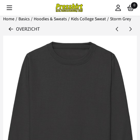
Cookievoorkeuren zijn beschikbaar. Kies instellingen of sta alle coo
0
Home
/
Basics
/
Hoodies & Sweats
/
Kids College Sweat
/
Storm Grey
OVERZICHT