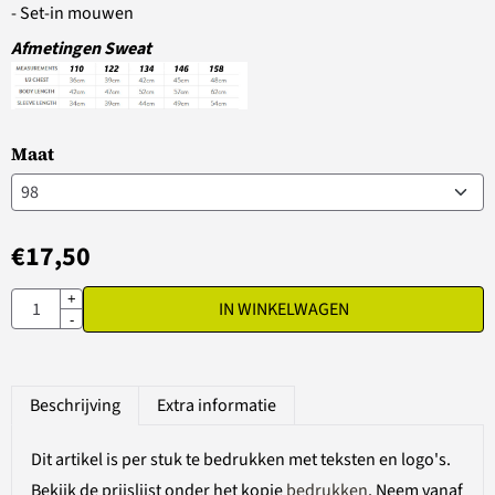
- Set-in mouwen
Afmetingen Sweat
Maat
€
17,50
Aantal
+
IN WINKELWAGEN
-
Beschrijving
Extra informatie
Dit artikel is per stuk te bedrukken met teksten en logo's.
Bekijk de prijslijst onder het kopje
bedrukken
. Neem vanaf