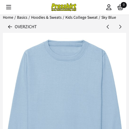
Cookievoorkeuren zijn beschikbaar. Kies instellingen of sta alle coo
0
Home
/
Basics
/
Hoodies & Sweats
/
Kids College Sweat
/
Sky Blue
OVERZICHT