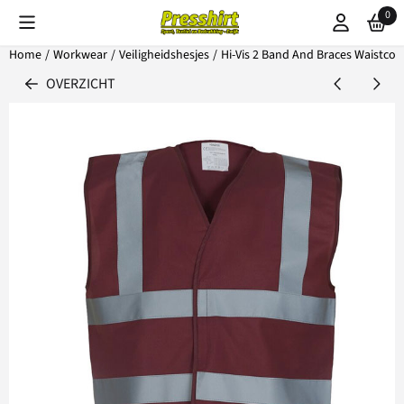
Cookievoorkeuren zijn beschikbaar. Kies instellingen of sta alle coo
0
Home
/
Workwear
/
Veiligheidshesjes
/
Hi-Vis 2 Band And Braces Waistcoa
OVERZICHT