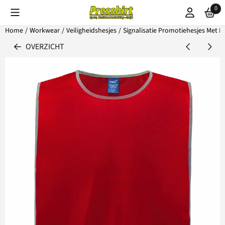
Cookievoorkeuren zijn beschikbaar. Kies instellingen of sta alle coo
0
Home
/
Workwear
/
Veiligheidshesjes
/
Signalisatie Promotiehesjes Met 
OVERZICHT