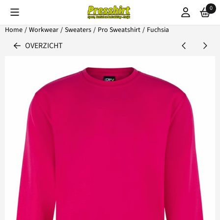
Cookievoorkeuren zijn beschikbaar. Kies instellingen of sta alle coo
0
Home
/
Workwear
/
Sweaters
/
Pro Sweatshirt
/
Fuchsia
OVERZICHT