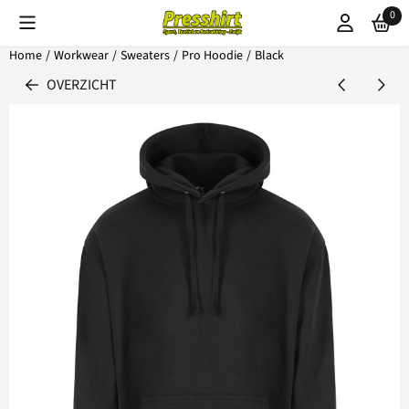
Cookievoorkeuren zijn beschikbaar. Kies instellingen of sta alle coo
0
Home
/
Workwear
/
Sweaters
/
Pro Hoodie
/
Black
OVERZICHT