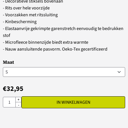
- Decoratieve stiksels bovenaan
- Rits over hele voorzijde
- Voorzakken met ritssluiting
- Kinbescherming
- Elastaanvrije gekrimpte garenstretch eenvoudig te bedrukken
stof
- Microfleece binnenzijde biedt extra warmte
- Nauw aansluitende pasvorm. Oeko-Tex gecertificeerd
Maat
€
32,95
Aantal
+
IN WINKELWAGEN
-