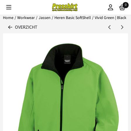
Cookievoorkeuren zijn beschikbaar. Kies instellingen of sta alle coo
0
Home
/
Workwear
/
Jassen
/
Heren Basic SoftShell
/
Vivid Green | Black
OVERZICHT