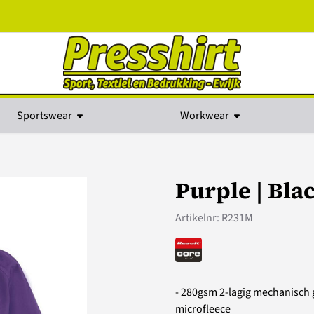
kies toe.
Sportswear
Workwear
Purple | Bla
Artikelnr:
R231M
- 280gsm 2-lagig mechanisch 
microfleece