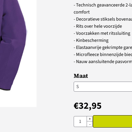
- Technisch geavanceerde 2-l
comfort
- Decoratieve stiksels bovena
- Rits over hele voorzijde
- Voorzakken met ritssluiting
- Kinbescherming
- Elastaanvrije gekrimpte gar
- Microfleece binnenzijde bie
- Nauw aansluitende pasvorm.
Maat
€
32,95
Aantal
+
-