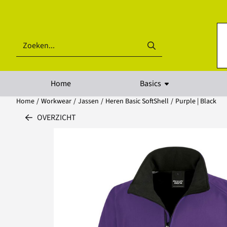
Cookievoorkeuren zijn beschikbaar. Kies instellingen of sta alle coo
Zoeken
Home
Basics
Home
/
Workwear
/
Jassen
/
Heren Basic SoftShell
/
Purple | Black
OVERZICHT