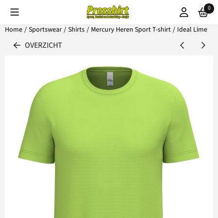
Cookievoorkeuren zijn beschikbaar. Kies instellingen of sta alle coo
0
Home
/
Sportswear
/
Shirts
/
Mercury Heren Sport T-shirt
/
Ideal Lime
OVERZICHT