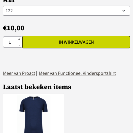
Maat
€
10,00
Aantal
+
IN WINKELWAGEN
-
Meer van Proact
|
Meer van Functioneel Kindersportshirt
Laatst bekeken items