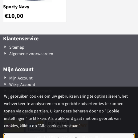
Sporty Navy
€
10,00
Klantenservice
Sitemap
Algemene voorwaarden
Mijn Account
Mijn Account
Wijzig Account
Mijn Accountinformatie
Wij gebruiken cookies om uw gebruikservaring te optimaliseren, het
Inloggen
webverkeer te analyseren en om gerichte advertenties te kunnen
tonen via derde partijen. U kunt deze beheren door op "Cookie
Betaalmethoden
instellingen" te klikken. Als u akkoord gaat met ons gebruik van
cookies, klikt u op "Alle cookies toestaan".
KvK: 10039609 - Btw: NL819069218B01