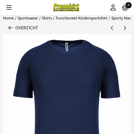
Cookievoorkeuren zijn beschikbaar. Kies instellingen of sta alle coo
0
Home
/
Sportswear
/
Shirts
/
Functioneel Kindersportshirt
/
Sporty Navy
OVERZICHT