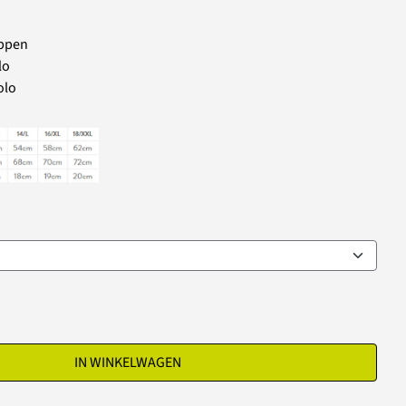
appen
lo
olo
IN WINKELWAGEN