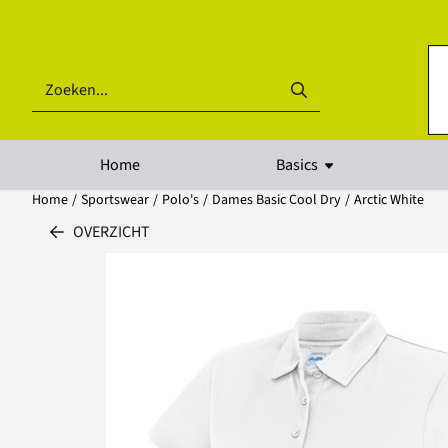
Cookievoorkeuren zijn beschikbaar. Kies instellingen of sta alle coo
Zoeken
Home
Basics
Home
/
Sportswear
/
Polo's
/
Dames Basic Cool Dry
/
Arctic White
OVERZICHT