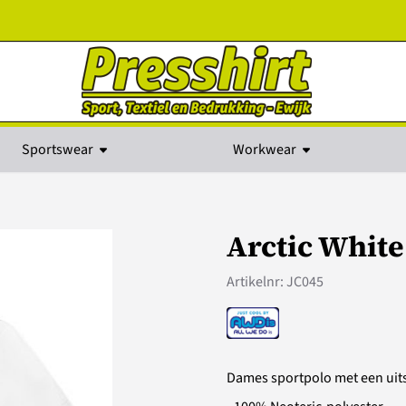
kies toe.
Sportswear
Workwear
Arctic White
Artikelnr:
JC045
Dames sportpolo met een uits