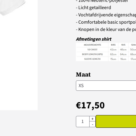
- 100% Neoteric-polyester
- Licht getailleerd
- Vochtafdrijvende eigensch
- Comfortabele basic sportpo
- Knopen in de kleur van de p
Afmetingen shirt
Maat
€
17,50
Aantal
+
-