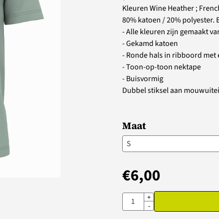
Kleuren Wine Heather ; French
80% katoen / 20% polyester. 
- Alle kleuren zijn gemaakt v
- Gekamd katoen
- Ronde hals in ribboord met 
- Toon-op-toon nektape
- Buisvormig
Dubbel stiksel aan mouwuite
Maat
€
6,00
Aantal
+
-