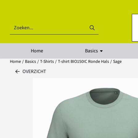
Cookievoorkeuren zijn beschikbaar. Kies instellingen of sta alle coo
Zoeken
Home
Basics
Home
/
Basics
/
T-Shirts
/
T-shirt BIO150IC Ronde Hals
/
Sage
OVERZICHT