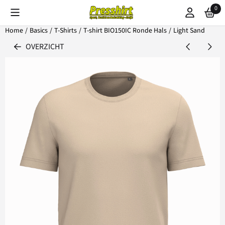
Cookievoorkeuren zijn beschikbaar. Kies instellingen of sta alle coo
0
Home
/
Basics
/
T-Shirts
/
T-shirt BIO150IC Ronde Hals
/
Light Sand
OVERZICHT