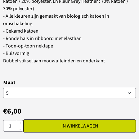
katoen / 20% polyester. En kleur Grey Heather : 70% katoen /
30% polyester)
- Alle kleuren zijn gemaakt van biologisch katoen in
omschakeling
- Gekamd katoen
- Ronde hals in ribboord met elasthan
- Toon-op-toon nektape
- Buisvormig
Dubbel stiksel aan mouwuiteinden en onderkant
Maat
€
6,00
Aantal
+
IN WINKELWAGEN
-