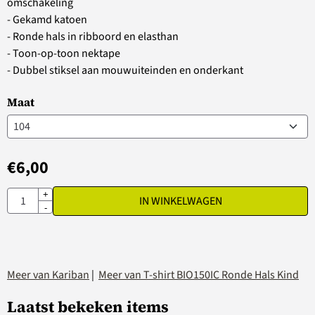
omschakeling
- Gekamd katoen
- Ronde hals in ribboord en elasthan
- Toon-op-toon nektape
- Dubbel stiksel aan mouwuiteinden en onderkant
Maat
€
6,00
Aantal
+
IN WINKELWAGEN
-
Meer van Kariban
|
Meer van T-shirt BIO150IC Ronde Hals Kind
Laatst bekeken items