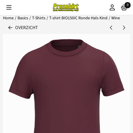
Cookievoorkeuren zijn beschikbaar. Kies instellingen of sta alle coo
0
Home
/
Basics
/
T-Shirts
/
T-shirt BIO150IC Ronde Hals Kind
/
Wine
OVERZICHT