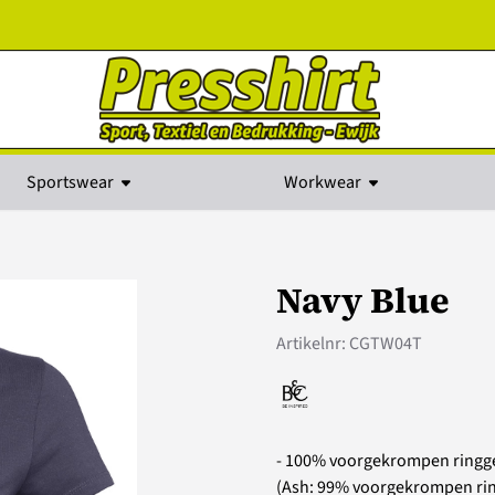
kies toe.
Sportswear
Workwear
Navy Blue
Artikelnr:
CGTW04T
- 100% voorgekrompen ring
(Ash: 99% voorgekrompen rin