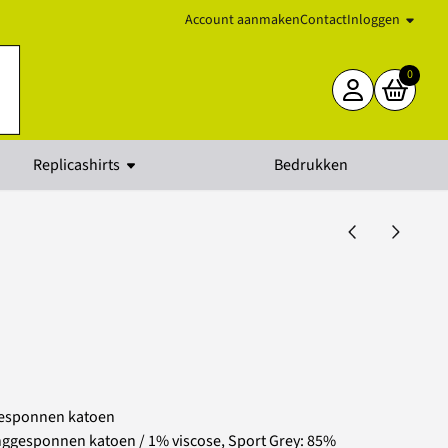
Account aanmaken
Contact
Inloggen
0
Replicashirts
Bedrukken
gesponnen katoen
ggesponnen katoen / 1% viscose, Sport Grey: 85%