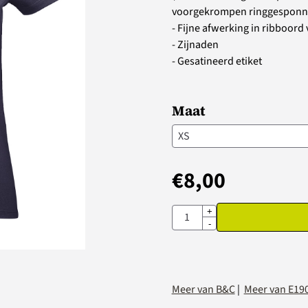
voorgekrompen ringgesponne
- Fijne afwerking in ribboor
- Zijnaden
- Gesatineerd etiket
Maat
€
8,00
Aantal
+
-
Meer van B&C
|
Meer van E190