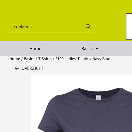
Cookievoorkeuren zijn beschikbaar. Kies instellingen of sta alle coo
Zoeken
Home
Basics
Home
/
Basics
/
T-Shirts
/
E190 Ladies' T-shirt
/
Navy Blue
OVERZICHT