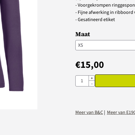
- Voorgekrompen ringgespon
- Fijne afwerking in ribboor
- Gesatineerd etiket
Maat
€
15,00
Aantal
+
-
Meer van B&C
|
Meer van E190