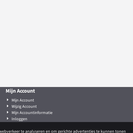
Mijn Account
Mijn Account
Wijzig Account
Mijn Accountinformatie
Inloggen
KvK: 10039609 - Btw: NL819069218B01
 webverkeer te analyseren en om gerichte advertenties te kunnen tonen