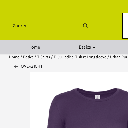
Cookievoorkeuren zijn beschikbaar. Kies instellingen of sta alle coo
Zoeken
Home
Basics
Home
/
Basics
/
T-Shirts
/
E190 Ladies' T-shirt Longsleeve
/
Urban Pur
OVERZICHT