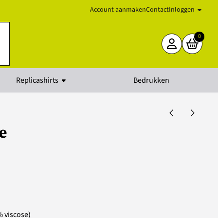
Account aanmaken
Contact
Inloggen
0
Replicashirts
Bedrukken
e
% viscose)