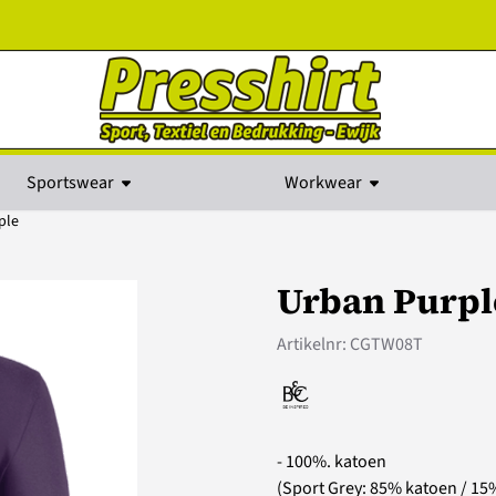
kies toe.
Sportswear
Workwear
ple
Urban Purpl
Artikelnr:
CGTW08T
- 100%. katoen
(Sport Grey: 85% katoen / 15