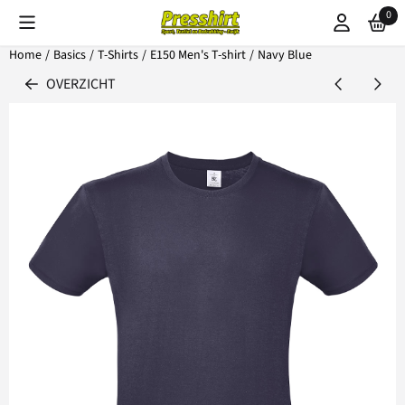
Cookievoorkeuren zijn beschikbaar. Kies instellingen of sta alle coo
0
Home
/
Basics
/
T-Shirts
/
E150 Men's T-shirt
/
Navy Blue
OVERZICHT