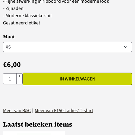
- Fijne afwerking in ribboord voor een moderne look
- Zijnaden
- Moderne klassieke snit
Gesatineerd etiket
Maat
€
6,00
Aantal
+
IN WINKELWAGEN
-
Meer van B&C
|
Meer van E150 Ladies' T-shirt
Laatst bekeken items