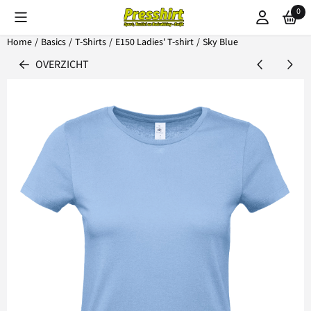
Cookievoorkeuren zijn beschikbaar. Kies instellingen of sta alle coo
0
Home
/
Basics
/
T-Shirts
/
E150 Ladies' T-shirt
/
Sky Blue
OVERZICHT