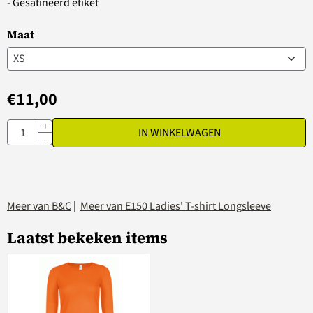
- Gesatineerd etiket
Maat
€
11,00
Aantal
+
IN WINKELWAGEN
-
Meer van B&C
|
Meer van E150 Ladies' T-shirt Longsleeve
Laatst bekeken items