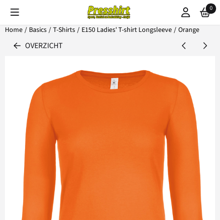
Cookievoorkeuren zijn beschikbaar. Kies instellingen of sta alle coo
0
Home
/
Basics
/
T-Shirts
/
E150 Ladies' T-shirt Longsleeve
/
Orange
OVERZICHT