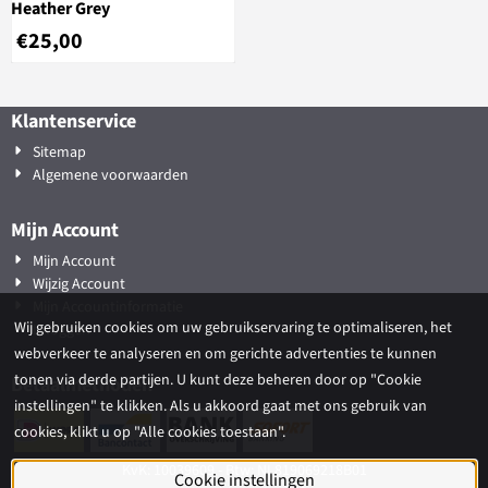
Heather Grey
€
25,00
Klantenservice
Sitemap
Algemene voorwaarden
Mijn Account
Mijn Account
Wijzig Account
Mijn Accountinformatie
Wij gebruiken cookies om uw gebruikservaring te optimaliseren, het
Inloggen
webverkeer te analyseren en om gerichte advertenties te kunnen
tonen via derde partijen. U kunt deze beheren door op "Cookie
Betaalmethoden
instellingen" te klikken. Als u akkoord gaat met ons gebruik van
cookies, klikt u op "Alle cookies toestaan".
KvK: 10039609 - Btw: NL819069218B01
Cookie instellingen