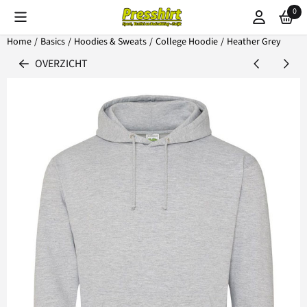
Cookievoorkeuren zijn beschikbaar. Kies instellingen of sta alle coo
0
Home
/
Basics
/
Hoodies & Sweats
/
College Hoodie
/
Heather Grey
OVERZICHT