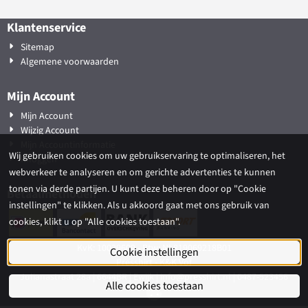
Klantenservice
Sitemap
Algemene voorwaarden
Mijn Account
Mijn Account
Wijzig Account
Mijn Accountinformatie
Wij gebruiken cookies om uw gebruikservaring te optimaliseren, het
Inloggen
webverkeer te analyseren en om gerichte advertenties te kunnen
tonen via derde partijen. U kunt deze beheren door op "Cookie
Betaalmethoden
instellingen" te klikken. Als u akkoord gaat met ons gebruik van
cookies, klikt u op "Alle cookies toestaan".
KvK: 10039609 - Btw: NL819069218B01
Cookie instellingen
Presshirt - K&K Vof
Julianastraat 28a | 6644BR | Ewijk | info@presshirt.nl | 0487-523456
Alle cookies toestaan