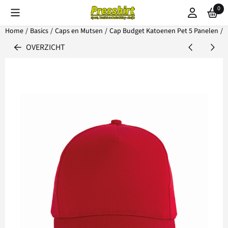
Cookievoorkeuren zijn beschikbaar. Kies instellingen of sta alle coo
0
Home
/
Basics
/
Caps en Mutsen
/
Cap Budget Katoenen Pet 5 Panelen
/
OVERZICHT